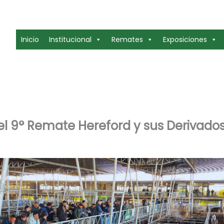
Inicio
Institucional
Remates
Exposiciones
 el 9° Remate Hereford y sus Derivado