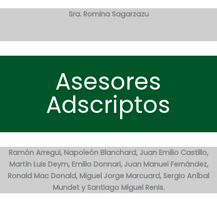
Sra. Romina Sagarzazu
Asesores
Adscriptos
Ramón Arregui, Napoleón Blanchard, Juan Emilio Castillo,
Martín Luis
Deym, Emilio Donnari, Juan Manuel Fernández,
Ronald Mac Donald, Miguel Jorge
Marcuard, Sergio Aníbal
Mundet y Santiago Miguel Renis.