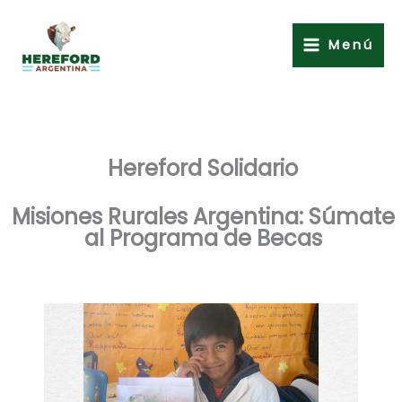
Ir
al
Menú
contenido
Hereford Solidario
Misiones Rurales Argentina: Súmate
al Programa de Becas