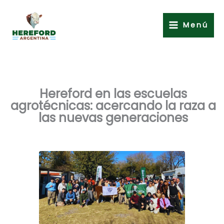
Ir
al
Menú
contenido
Hereford en las escuelas
agrotécnicas: acercando la raza a
las nuevas generaciones