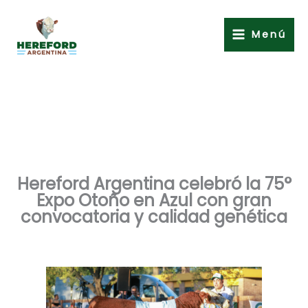
Ir
al
Menú
contenido
Hereford Argentina celebró la 75°
Expo Otoño en Azul con gran
convocatoria y calidad genética