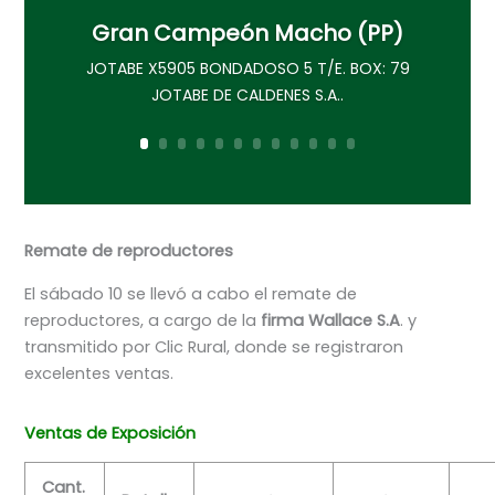
Gran Campeón Macho (PP)
JOTABE X5905 BONDADOSO 5 T/E. BOX: 79
JOTABE DE CALDENES S.A..
Remate de reproductores
El sábado 10 se llevó a cabo el remate de
reproductores, a cargo de la
firma Wallace S.A
. y
transmitido por Clic Rural, donde se registraron
excelentes ventas.
Ventas de Exposición
Cant.