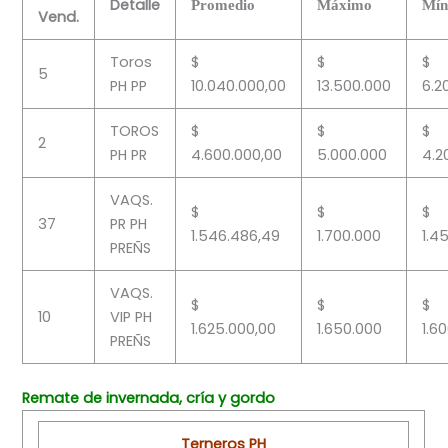
Detalle
Promedio
Máximo
Mín
Vend.
Toros
$
$
$
5
PH PP
10.040.000,00
13.500.000
6.2
TOROS
$
$
$
2
PH PR
4.600.000,00
5.000.000
4.2
VAQS.
$
$
$
37
PR PH
1.546.486,49
1.700.000
1.4
PREÑS
VAQS.
$
$
$
10
VIP PH
1.625.000,00
1.650.000
1.6
PREÑS
Remate de invernada, cría y gordo
Terneros PH