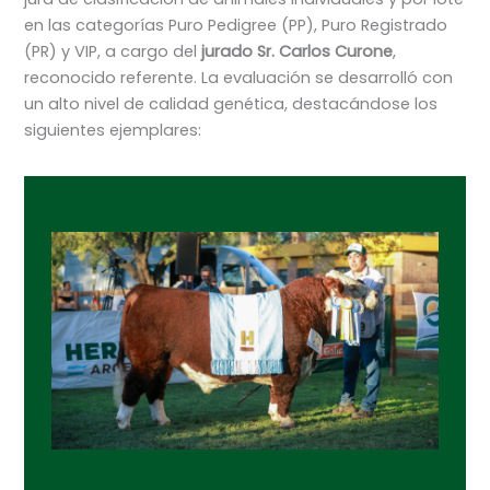
en las categorías Puro Pedigree (PP), Puro Registrado
(PR) y VIP, a cargo del
jurado Sr. Carlos Curone
,
reconocido referente. La evaluación se desarrolló con
un alto nivel de calidad genética, destacándose los
siguientes ejemplares: